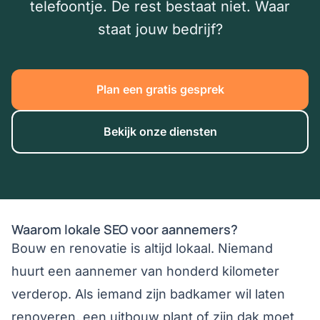
telefoontje. De rest bestaat niet. Waar
staat jouw bedrijf?
Plan een gratis gesprek
Bekijk onze diensten
Home
/
Lokale SEO voor Aannemers: Meer Klanten via Google
Waarom lokale SEO voor aannemers?
Bouw en renovatie is altijd lokaal. Niemand
huurt een aannemer van honderd kilometer
verderop. Als iemand zijn badkamer wil laten
renoveren, een uitbouw plant of zijn dak moet