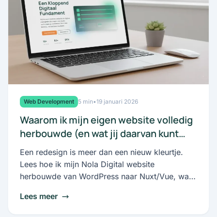
Web Development
5 min
•
19 januari 2026
Waarom ik mijn eigen website volledig
herbouwde (en wat jij daarvan kunt
leren)
Een redesign is meer dan een nieuw kleurtje.
Lees hoe ik mijn Nola Digital website
herbouwde van WordPress naar Nuxt/Vue, wat
de voordelen zijn, waar de valkuilen liggen, en
Lees meer
wanneer het écht de moeite is om je site te
vernieuwen..